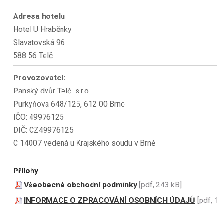
Adresa hotelu
Hotel U Hraběnky
Slavatovská 96
588 56 Telč
Provozovatel:
Panský dvůr Telč s.r.o.
Purkyňova 648/125, 612 00 Brno
IČO: 49976125
DIČ: CZ49976125
C 14007 vedená u Krajského soudu v Brně
Přílohy
Všeobecné obchodní podmínky
[pdf, 243 kB]
INFORMACE O ZPRACOVÁNÍ OSOBNÍCH ÚDAJŮ
[pdf, 