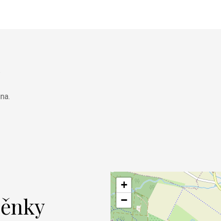
ina.
+
běnky
−