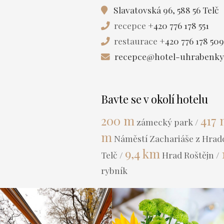
Slavatovská 96, 588 56 Telč
recepce
+420 776 178 551
restaurace
+420 776 178 509
recepce@hotel-uhrabenky
Bavte se v okolí hotelu
200 m
417
zámecký park /
m
Náměstí Zachariáše z Hrad
9,4 km
Telč /
Hrad Roštějn /
rybník