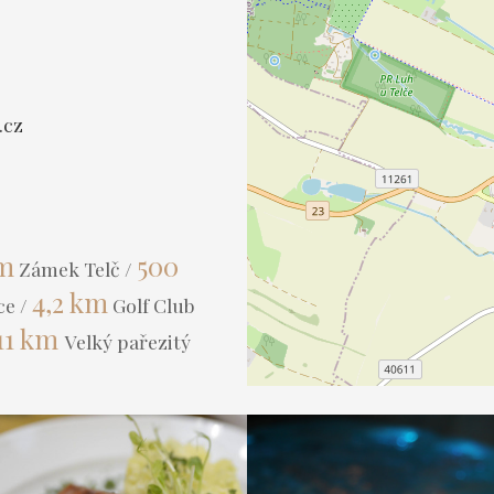
.cz
 m
500
Zámek Telč /
4,2 km
ce /
Golf Club
11 km
Velký pařezitý