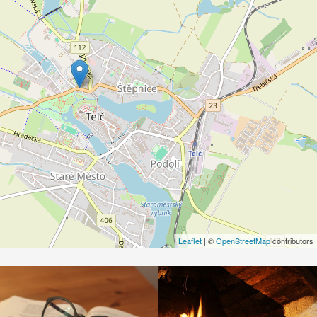
Leaflet
| ©
OpenStreetMap
contributors