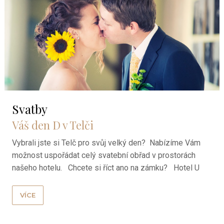
Svatby
Váš den D v Telči
Vybrali jste si Telč pro svůj velký den? Nabízíme Vám
možnost uspořádat celý svatební obřad v prostorách
našeho hotelu. Chcete si říct ano na zámku? Hotel U
Hraběnky se nachází v těsné ...
VÍCE