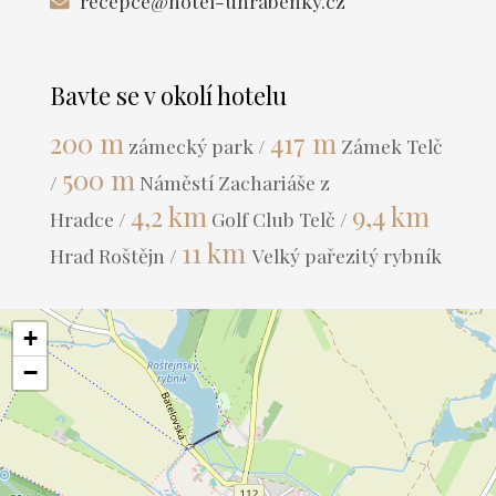
recepce@hotel-uhrabenky.cz
Bavte se v okolí hotelu
200 m
417 m
zámecký park /
Zámek Telč
500 m
/
Náměstí Zachariáše z
4,2 km
9,4 km
Hradce /
Golf Club Telč /
11 km
Hrad Roštějn /
Velký pařezitý rybník
+
−