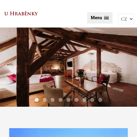
Menu
•
•
•
•
•
•
•
•
•