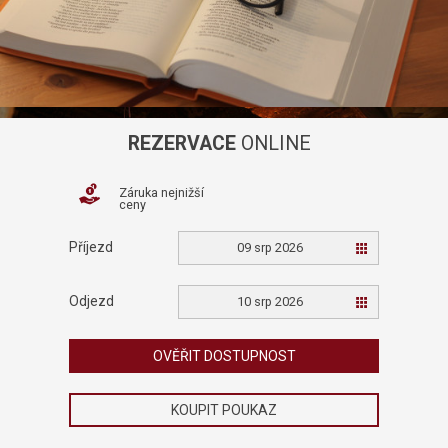
REZERVACE
ONLINE
Záruka nejnižší
ceny
Příjezd
09 srp 2026
Odjezd
10 srp 2026
OVĚŘIT DOSTUPNOST
facebook
instagram
KOUPIT POUKAZ
powered by fast-web
© 2026 Hotel U Hraběnky