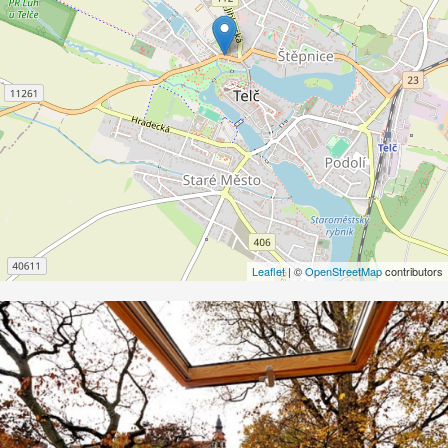
Leaflet
| ©
OpenStreetMap
contributors