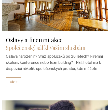
Oslavy a firemní akce
Společenský sál kl Vašim službám
Oslava narozenin? Sraz spolužáků po 20 letech? Firemní
školení, konference nebo teambulding? Náš hotel má k
dispozici několik společenských prostor, kde můžete
uspořádat svou akci. Velká ...
VÍCE